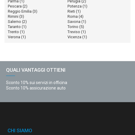
Parma
(1)
Perugia
(2)
Pescara
(2)
Potenza
(1)
Reggio Emilia
(3)
Rieti
(1)
Rimini
(3)
Roma
(4)
Salerno
(2)
Savona
(1)
Taranto
(1)
Torino
(5)
Trento
(1)
Treviso
(1)
Verona
(1)
Vicenza
(1)
QUALI VANTAGGI OTTIENI
Sconto 10% sui servizi in officina
Sconto 10% assicurazione auto
CHI SIAMO