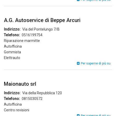
Srl
A.G. Autoservice di Beppe Arcuri
Indirizzo
Via del Pontelungo 7/B
Telefono
0516199754
Riparazione marmitte
Autofficina
Gommista
Elettrauto
A.G
Per saperne di più su
Aut
di
Bep
Arc
Maionauto srl
Indirizzo
Via della Repubblica 120
Telefono
0815030572
Autofficina
Centro revisioni
Mai
Per saperne di più su