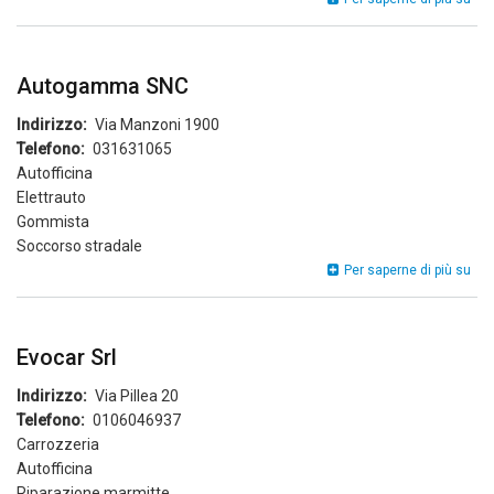
srl
Autogamma SNC
Indirizzo
Via Manzoni 1900
Telefono
031631065
Autofficina
Elettrauto
Gommista
Soccorso stradale
Au
Per saperne di più su
SN
Evocar Srl
Indirizzo
Via Pillea 20
Telefono
0106046937
Carrozzeria
Autofficina
Riparazione marmitte