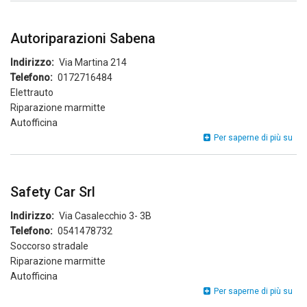
Autoriparazioni Sabena
Indirizzo
Via Martina 214
Telefono
0172716484
Elettrauto
Riparazione marmitte
Autofficina
Aut
Per saperne di più su
Sab
Safety Car Srl
Indirizzo
Via Casalecchio 3- 3B
Telefono
0541478732
Soccorso stradale
Riparazione marmitte
Autofficina
Saf
Per saperne di più su
Car