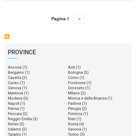
Srl
Paginazione
Pagina 1
Pagina
››
successiva
PROVINCE
Ancona
(1)
Asti
(1)
Bergamo
(1)
Bologna
(3)
Caserta
(2)
Como
(1)
Cuneo
(1)
Frosinone
(1)
Genova
(1)
Grosseto
(1)
Mantova
(1)
Milano
(2)
Modena
(3)
Monza e della Brianza
(1)
Napoli
(1)
Padova
(1)
Parma
(1)
Perugia
(2)
Pescara
(2)
Potenza
(1)
Reggio Emilia
(3)
Rieti
(1)
Rimini
(3)
Roma
(4)
Salerno
(2)
Savona
(1)
Taranto
(1)
Torino
(5)