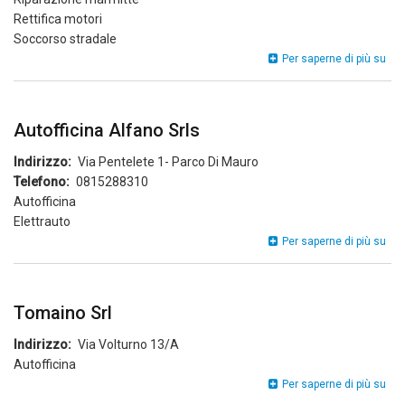
Rettifica motori
Soccorso stradale
Evo
Per saperne di più su
Srl
Autofficina Alfano Srls
Indirizzo
Via Pentelete 1- Parco Di Mauro
Telefono
0815288310
Autofficina
Elettrauto
Aut
Per saperne di più su
Alf
Srl
Tomaino Srl
Indirizzo
Via Volturno 13/A
Autofficina
Tom
Per saperne di più su
Srl