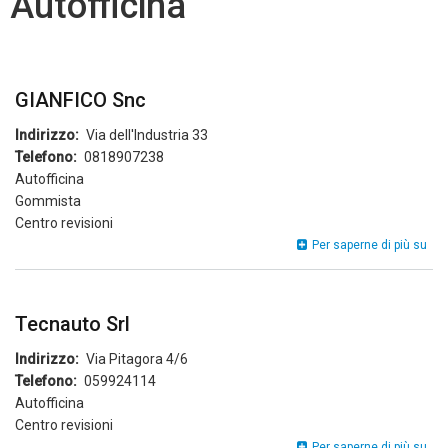
Autofficina
GIANFICO Snc
Indirizzo
Via dell'Industria 33
Telefono
0818907238
Autofficina
Gommista
Centro revisioni
GIA
Per saperne di più su
Sn
Tecnauto Srl
Indirizzo
Via Pitagora 4/6
Telefono
059924114
Autofficina
Centro revisioni
Tec
Per saperne di più su