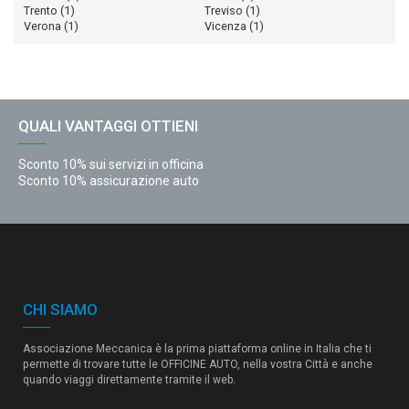
Trento
(1)
Treviso
(1)
Verona
(1)
Vicenza
(1)
QUALI VANTAGGI OTTIENI
Sconto 10% sui servizi in officina
Sconto 10% assicurazione auto
CHI SIAMO
Associazione Meccanica è la prima piattaforma online in Italia che ti
permette di trovare tutte le OFFICINE AUTO, nella vostra Città e anche
quando viaggi direttamente tramite il web.