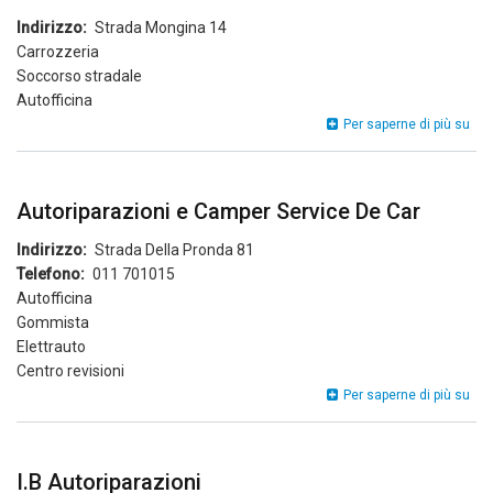
Indirizzo
Strada Mongina 14
Carrozzeria
Soccorso stradale
Autofficina
Car
Per saperne di più su
Aut
Don
Autoriparazioni e Camper Service De Car
Indirizzo
Strada Della Pronda 81
Telefono
011 701015
Autofficina
Gommista
Elettrauto
Centro revisioni
Aut
Per saperne di più su
e
Ca
Ser
De
I.B Autoriparazioni
Car