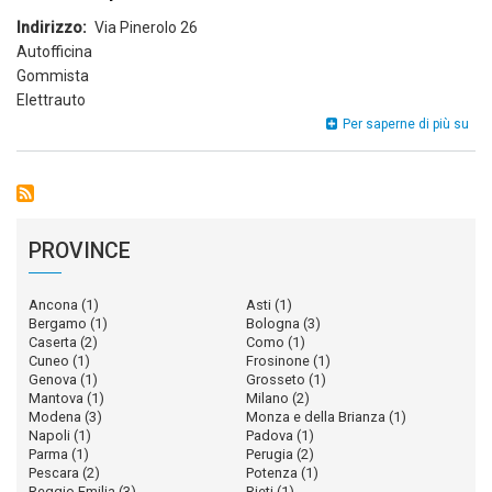
Indirizzo
Via Pinerolo 26
Autofficina
Gommista
Elettrauto
I.B
Per saperne di più su
Aut
PROVINCE
Ancona
(1)
Asti
(1)
Bergamo
(1)
Bologna
(3)
Caserta
(2)
Como
(1)
Cuneo
(1)
Frosinone
(1)
Genova
(1)
Grosseto
(1)
Mantova
(1)
Milano
(2)
Modena
(3)
Monza e della Brianza
(1)
Napoli
(1)
Padova
(1)
Parma
(1)
Perugia
(2)
Pescara
(2)
Potenza
(1)
Reggio Emilia
(3)
Rieti
(1)