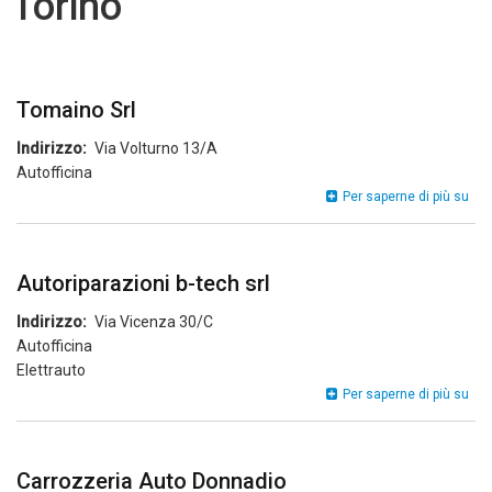
Torino
Tomaino Srl
Indirizzo
Via Volturno 13/A
Autofficina
Tom
Per saperne di più su
Srl
Autoriparazioni b-tech srl
Indirizzo
Via Vicenza 30/C
Autofficina
Elettrauto
Aut
Per saperne di più su
b-
tec
srl
Carrozzeria Auto Donnadio