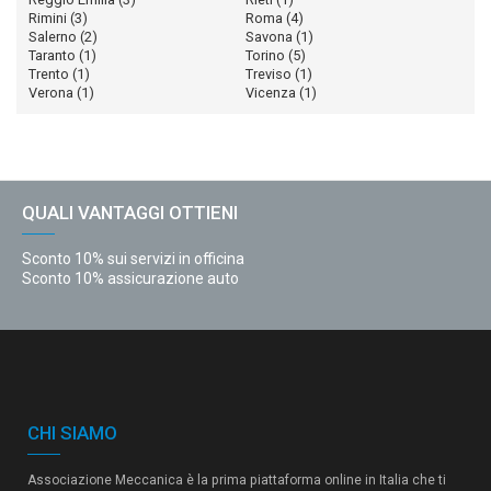
Rimini
(3)
Roma
(4)
Salerno
(2)
Savona
(1)
Taranto
(1)
Torino
(5)
Trento
(1)
Treviso
(1)
Verona
(1)
Vicenza
(1)
QUALI VANTAGGI OTTIENI
Sconto 10% sui servizi in officina
Sconto 10% assicurazione auto
CHI SIAMO
Associazione Meccanica è la prima piattaforma online in Italia che ti