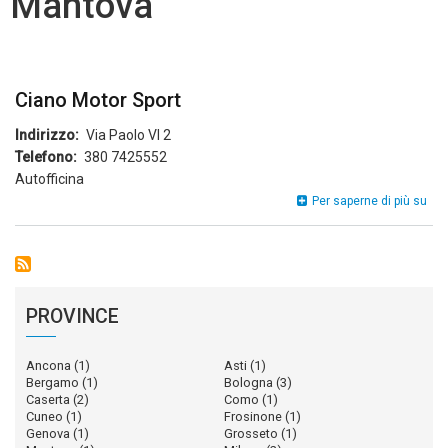
Mantova
Ciano Motor Sport
Indirizzo
Via Paolo VI 2
Telefono
380 7425552
Autofficina
Cia
Per saperne di più su
Mot
Spo
PROVINCE
Ancona
(1)
Asti
(1)
Bergamo
(1)
Bologna
(3)
Caserta
(2)
Como
(1)
Cuneo
(1)
Frosinone
(1)
Genova
(1)
Grosseto
(1)